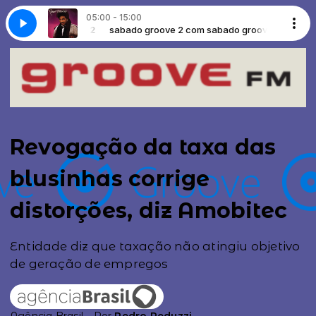
05:00 - 15:00
sabado groove 2
 Got Me Runnin'
sabado groove 2 com sabado groove 2
· Robert Brookins - You Got Me Runnin'
Revogação da taxa das
blusinhas corrige
distorções, diz Amobitec
Entidade diz que taxação não atingiu objetivo
de geração de empregos