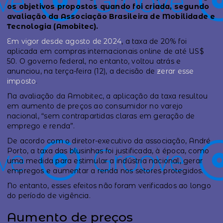
os objetivos propostos quando foi criada, segundo
avaliação da Associação Brasileira de Mobilidade e
Tecnologia (Amobitec).
Em vigor desde agosto de 2024
, a taxa de 20% foi
aplicada em compras internacionais online de até US$
50. O governo federal, no entanto, voltou atrás e
anunciou, na terça-feira (12), a decisão de
zerar esse
imposto
.
Na avaliação da Amobitec, a aplicação da taxa resultou
em aumento de preços ao consumidor no varejo
nacional, “sem contrapartidas claras em geração de
emprego e renda”.
De acordo com o diretor-executivo da associação, André
Porto, a taxa das blusinhas foi justificada, à época, como
uma medida para estimular a indústria nacional, gerar
empregos e aumentar a renda nos setores protegidos.
No entanto, esses efeitos não foram verificados ao longo
do período de vigência.
Aumento de preços