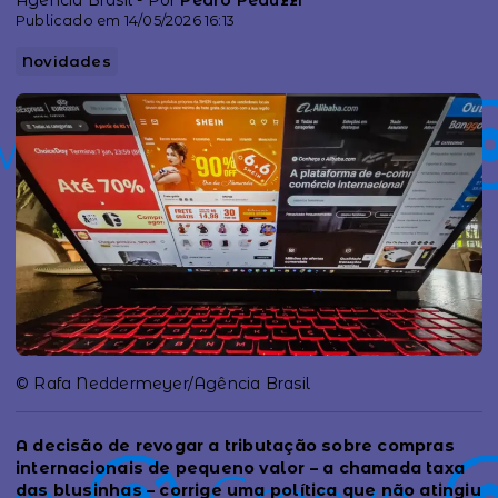
Agência Brasil - Por
Pedro Peduzzi
Publicado em 14/05/2026 16:13
Novidades
© Rafa Neddermeyer/Agência Brasil
A decisão de revogar a tributação sobre compras
internacionais de pequeno valor – a chamada taxa
das blusinhas – corrige uma política que não atingiu