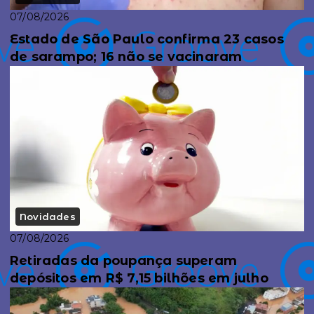
07/08/2026
Estado de São Paulo confirma 23 casos
de sarampo; 16 não se vacinaram
Novidades
07/08/2026
Retiradas da poupança superam
depósitos em R$ 7,15 bilhões em julho