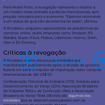
Para André Porto, a revogação representa o retorno a
um modelo mais alinhado a práticas internacionais, sem
prejuízo relevante para a economia. “Estamos retornando
a um status do qual não deveríamos ter saído”, afirmou.
A Amobitec, enquanto representante de plataformas de
comércio online, reúne empresas como Amazon, 99,
Alibaba, Buser, iFood, Flixbus, Lalamove, nocnoc, Shein,
Uber e Zé Delivery
Críticas à revogação
A Amobitec é uma das poucas entidades que
manifestaram publicamente apoio à decisão do governo
federal em zerar o imposto de importação sobre compras
internacionais de até US$ 50.
Confederação Nacional da Indústria (CNI), Instituto para
Desenvolvimento do Varejo (IDV), Associação Brasileira
da Indústria Têxtil e de Confecção (Abit) e Associação
Brasileira do Varejo Têxtil (Abvtex) são
algumas das
entidades
que se disseram preocupadas com as