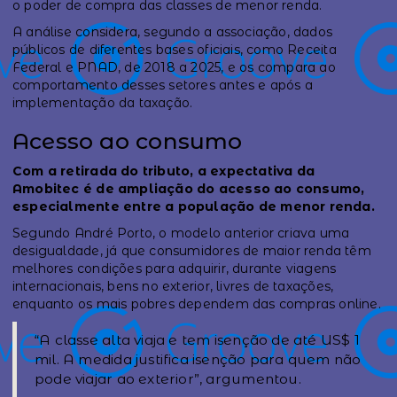
o poder de compra das classes de menor renda.
A análise considera, segundo a associação, dados
públicos de diferentes bases oficiais, como Receita
Federal e PNAD, de 2018 a 2025, e os compara ao
comportamento desses setores antes e após a
implementação da taxação.
Acesso ao consumo
Com a retirada do tributo, a expectativa da
Amobitec é de ampliação do acesso ao consumo,
especialmente entre a população de menor renda.
Segundo André Porto, o modelo anterior criava uma
desigualdade, já que consumidores de maior renda têm
melhores condições para adquirir, durante viagens
internacionais, bens no exterior, livres de taxações,
enquanto os mais pobres dependem das compras online.
“A classe alta viaja e tem isenção de até US$ 1
mil. A medida justifica isenção para quem não
pode viajar ao exterior”, argumentou.