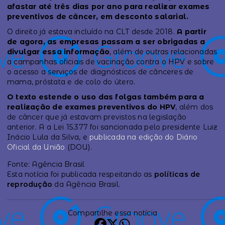
afastar até três dias por ano para realizar exames
preventivos de câncer, em desconto salarial.
O direito já estava incluído na CLT desde 2018.
A partir
de agora, as empresas passam a ser obrigadas a
divulgar essa informação
, além de outras relacionadas
a campanhas oficiais de vacinação contra o HPV e sobre
o acesso a serviços de diagnósticos de cânceres de
mama, próstata e de colo do útero.
O texto estende o uso das folgas também para a
realização de exames preventivos do HPV
, além dos
de câncer que já estavam previstos na legislação
anterior. A a Lei 15.377 foi sancionada pelo presidente Luiz
Inácio Lula da Silva, e
publicada na edição do Diário
Oficial da União
(DOU).
Fonte: Agência Brasil
Esta notícia foi publicada respeitando as
políticas de
reprodução
da Agência Brasil.
Compartilhe essa notícia