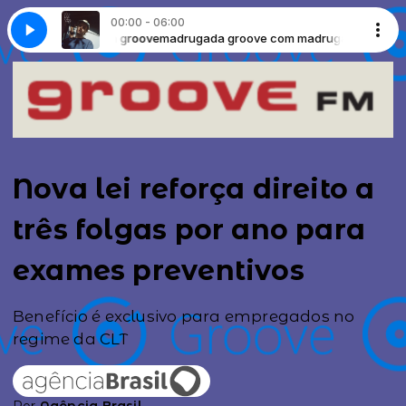
00:00 - 06:00
 com madrugada groove
- Stay
Demara - Stay
madrugada groove com madrugada groove
Nova lei reforça direito a
três folgas por ano para
exames preventivos
Benefício é exclusivo para empregados no
regime da CLT