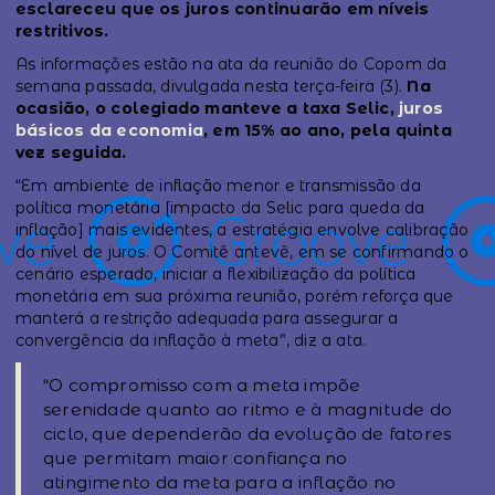
esclareceu que os juros continuarão em níveis
restritivos.
As informações estão na ata da reunião do Copom da
semana passada, divulgada nesta terça-feira (3).
Na
ocasião, o colegiado manteve a taxa Selic,
juros
básicos da economia
, em 15% ao ano, pela quinta
vez seguida.
“Em ambiente de inflação menor e transmissão da
política monetária [impacto da Selic para queda da
inflação] mais evidentes, a estratégia envolve calibração
do nível de juros. O Comitê antevê, em se confirmando o
cenário esperado, iniciar a flexibilização da política
monetária em sua próxima reunião, porém reforça que
manterá a restrição adequada para assegurar a
convergência da inflação à meta”, diz a ata.
“O compromisso com a meta impõe
serenidade quanto ao ritmo e à magnitude do
ciclo, que dependerão da evolução de fatores
que permitam maior confiança no
atingimento da meta para a inflação no