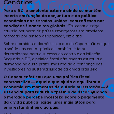
Cenários
Para o BC, o ambiente externo ainda se mantém
incerto em função da conjuntura e da política
econômica nos Estados Unidos, com reflexos nas
condições financeiras globais
. “Tal cenário exige
cautela por parte de países emergentes em ambiente
marcado por tensão geopolítica”, diz a ata.
Sobre o ambiente doméstico, a ata do Copom afirma que
a saúde das contas públicas também é fator
determinante para o sucesso do controle da inflação.
Segundo o BC, a política fiscal não apenas estimula a
demanda no curto prazo, mas molda a confiança dos
investidores na sustentabilidade da dívida brasileira.
O Copom enfatizou que uma política fiscal
contracíclica — aquela que ajuda a equilibrar a
economia em momentos de euforia ou retração — é
essencial para reduzir o "prêmio de risco". Quando
o mercado percebe incerteza sobre o pagamento
da dívida pública, exige juros mais altos para
emprestar dinheiro ao país.