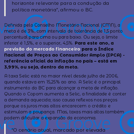
horizonte relevante para a condução da
política monetária”, afirmou o BC.
Definida pelo Conselho Monetário Nacional (CMN), a
meta é de 3%, com intervalo de tolerância de 1,5 ponto
percentual para cima ou para baixo. Ou seja, o limite
inferior é 1,5%, e o superior, 4,5%.
Para este ano, a
previsão do mercado financeiro
para o Índice
Nacional de Preços ao Consumidor Amplo (IPCA) -
referência oficial da inflação no país – está em
3,99%, ou seja, dentro da meta.
A taxa Selic está no maior nível desde julho de 2006,
quando estava em 15,25% ao ano. A Selic é o principal
instrumento do BC para alcançar a meta de inflação.
Quando o Copom aumenta a Selic, a finalidade é conter
a demanda aquecida; isso causa reflexos nos preços
porque os juros mais altos encarecem o crédito e
estimulam a poupança. Mas, taxas mais altas também
podem dificultar a expansão da economia.
“O cenário atual, marcado por elevada