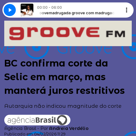
00:00 - 06:00
m madrugada groove
 - Slow Motion
Carmichael Musiclover - Slow Motion
madrugada groove com madrugada groove
BC confirma corte da
Selic em março, mas
manterá juros restritivos
Autarquia não indicou magnitude do corte
Agência Brasil - Por
Andreia Verdélio
Publicado em 04/02/2026 11:29